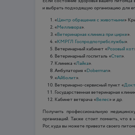
Если состояние здоровья вашего питомца 
и выбрать подходящую организацию для ег
«
Центр обращения с животными
» Кр
«
Мелливора
».
«
Ветеринарная клиника при цирке
».
«
КМРГЛ Госпродпотребслужбы
».
Ветеринарный кабинет «
Розовый кот
Ветеринарный госпиталь «
Степ
».
Клиника «
Лайка
».
Амбулатория «
Doberman
».
«
Айболит
».
Ветеринарно-сервисный пункт «
Докт
Государственная ветеринарная клиник
Кабинет ветврача «
Велес
» и др.
Получить профессиональную медицинск
организаций. Также стоит помнить, что в
Рог, куда вы можете привезти своего питом