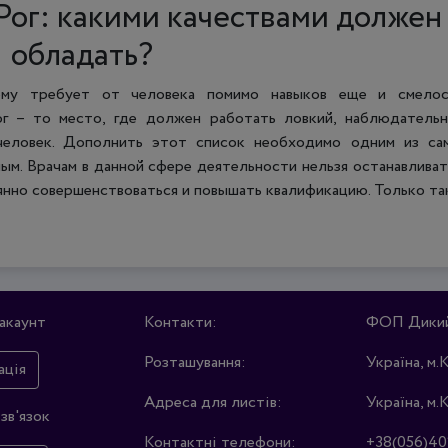
Рог: какими качествами должен
обладать?
ому требует от человека помимо навыков еще и смелос
г – то место, где должен работать ловкий, наблюдательн
человек. Дополнить этот список необходимо одним из са
ым. Врачам в данной сфере деятельности нельзя останавливат
оянно совершенствоваться и повышать квалификацию. Только та
акаунт
Контакти:
ФОП Дикий 
Розташування:
Україна, м.
ація
Адреса для листів:
Україна, м.
зв'язок
Контактні телефони:
+38(056)40