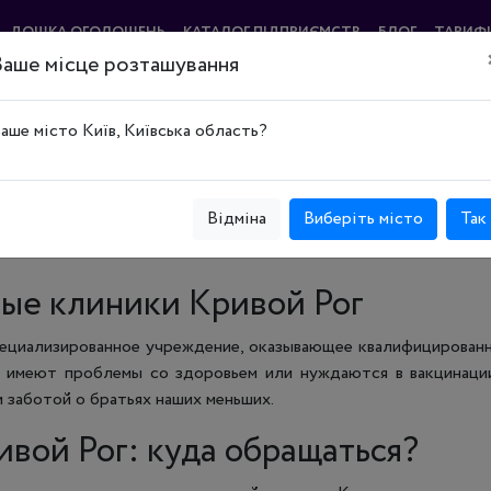
ДОШКА ОГОЛОШЕНЬ
КАТАЛОГ ПІДПРИЄМСТВ
БЛОГ
ТАРИФ
Ваше місце розташування
ог
аше місто Київ, Київська область?
вой Рог
Відміна
Виберіть місто
Так
ые клиники Кривой Рог
ециализированное учреждение, оказывающее квалифицирован
имеют проблемы со здоровьем или нуждаются в вакцинации
и заботой о братьях наших меньших.
вой Рог: куда обращаться?