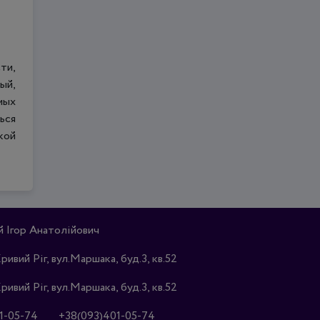
ти,
ый,
мых
ься
кой
Ігор Анатолійович
Кривий Ріг, вул.Маршака, буд.3, кв.52
Кривий Ріг, вул.Маршака, буд.3, кв.52
1-05-74
+38(093)401-05-74