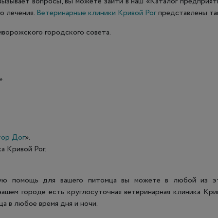
вызывает вопросы, вы можете зайти в наш «Каталог предприят
о лечения.
Ветеринарные клиники Кривой Рог
представлены та
иворожского городского совета.
».
ор Дог
».
а Кривой Рог.
ую помощь для вашего питомца вы можете в любой из э
 нашем городе есть круглосуточная ветеринарная клиника Кри
ца в любое время дня и ночи.