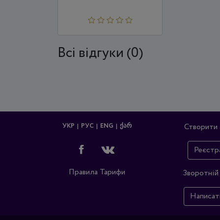
Всi відгуки (0)
УКР
РУС
ENG
ᲥᲐᲠ
Створити 
Реєстр
Правила
Тарифи
Зворотній 
Написат