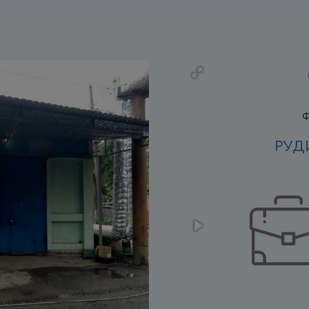
Ф
РУД