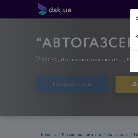
"АВТОГАЗСЕР
В
50074, Дніпропетровська обл., Криви
Написати нам
Д
Головна
Каталог підприємств
Авто-мото
Г