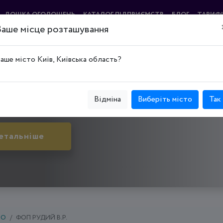
ДОШКА ОГОЛОШЕНЬ
КАТАЛОГ ПІДПРИЄМСТВ
БЛОГ
ТАРИФ
Ваше місце розташування
ВІС"
аше місто Київ, Київська область?
й Ріг, Металургійний р-н, вул. Книжна, буд. 1Б
Відміна
Виберіть місто
Так
етальніше
БО
ФОП РУДИЙ В.Р.