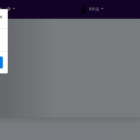
ВХІД
И
×