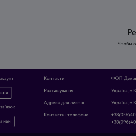
Ре
Чтобы о
акаунт
Контакти:
ФОП Дикий 
Розташування:
Україна, м.
ація
Адреса для листів:
Україна, м.
зв'язок
Контактні телефони:
+38(056)40
и нам
+38(096)40