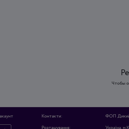
Ре
Чтобы о
акаунт
Контакти:
ФОП Дикий 
Розташування:
Україна, м.