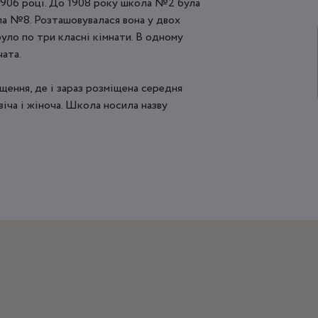
1906 роцi. До 1908 року школа №2 була
ла №8. Розташовувалася вона у двох
було по три класні кімнати. В одному
чата.
щення, де i зараз розміщена середня
іча і жіноча. Школа носила назву