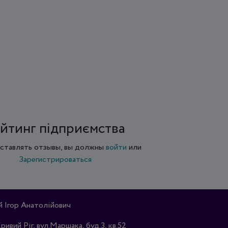
йтинг підприємства
ставлять отзывы, вы должны
войти
или
Зарегистрироваться
Ігор Анатолійович
Кривий Ріг, вул.Маршака, буд.3, кв.52