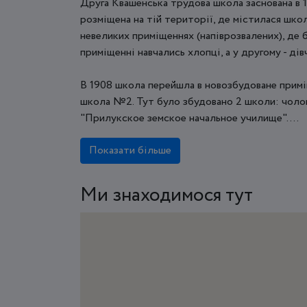
Друга Квашенська трудова школа заснована в 
розміщена на тій території, де містилася шко
невеликих приміщеннях (напіврозвалених), де 
приміщенні навчались хлопці, а у другому - дів
В 1908 школа перейшла в новозбудоване примі
школа №2. Тут було збудовано 2 школи: чолов
"Прилукское земское начальное училище". ...
Показати більше
Ми знаходимося тут