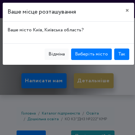
×
Ваше місце розташування
ДИТЯЧИЙ САДОК №222
Ваше місто Київ, Київська область?
"ДЗВІНОЧОК"
50057, Дніпропетровська обл., Кривий Ріг,
Відміна
Виберіть місто
Так
Покровський р-н, мкрн. Гірницький, буд. 17А
Написати нам
Детальніше
Головна
Каталог підприємств
Освіта
Дошкільна освіта
КО КЗ "ДНЗ №222" КМР