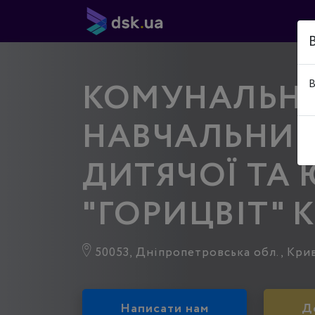
КОМУНАЛЬН
В
НАВЧАЛЬНИЙ
ДИТЯЧОЇ ТА 
"ГОРИЦВІТ" 
50053, Дніпропетровська обл., Криви
Написати нам
Д