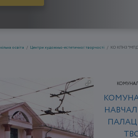
кільна освіта
Центри художньо-естетичної творчості
КО КПНЗ "МП
КОМУНАЛЬ
КОМУНА
НАВЧАЛ
ПАЛАЦ
ТВ