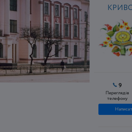
КРИВО
9
Переглядів
телефону
Написат