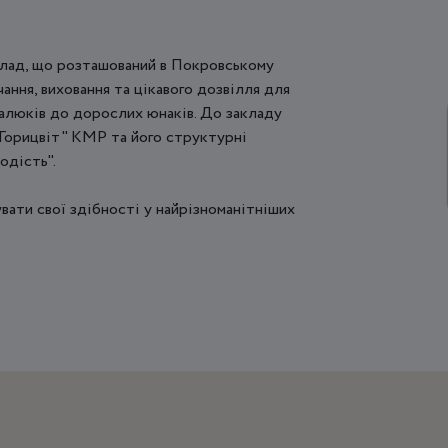
клад, що розташований в Покровському
чання, виховання та цікавого дозвілля для
малюків до дорослих юнаків. До закладу
орицвіт" КМР та його структурні
одість".
увати свої здібності у найрізноманітніших