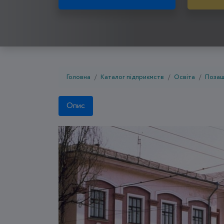
Головна
Каталог підприємств
Освіта
Позаш
Опис