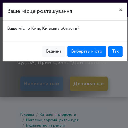
×
Ваше місце розташування
МАГАЗИН
Ваше місто Київ, Київська область?
"ГОСПОДАРЧІ ТОВАРИ"
50083, Дніпропетровська обл., Кривий Ріг,
Відміна
Виберіть місто
Так
Тернівський р-н, вул. Володимира Терещенка,
буд. 5А, Приміщення "Дом торговли"
Написати нам
Детальніше
Головна
Каталог підприємств
Магазини, торгові центри, гурт
Будівництво та ремонт