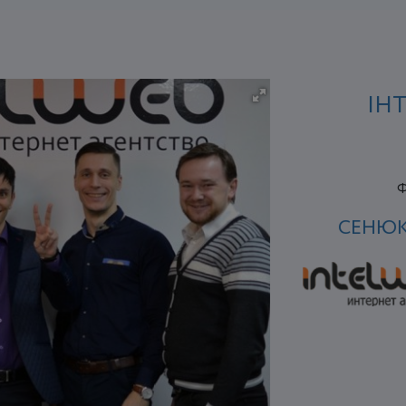
ІН
Ф
СЕНЮК