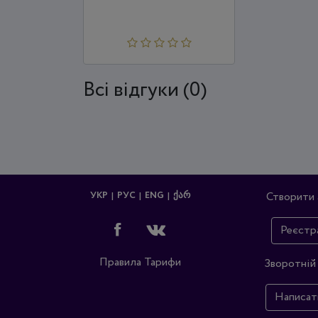
Всi відгуки (0)
УКР
РУС
ENG
ᲥᲐᲠ
Створити 
Реєстр
Правила
Тарифи
Зворотній 
Написат