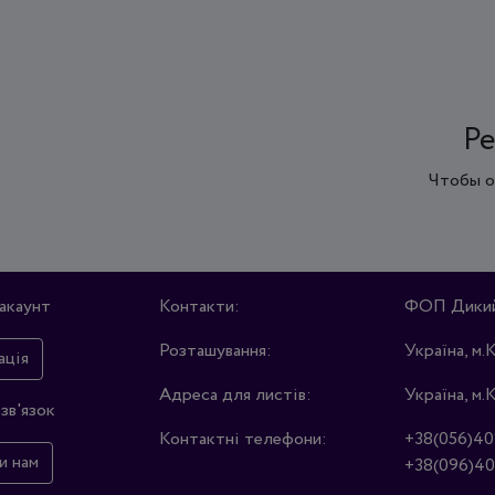
Ре
Чтобы о
акаунт
Контакти:
ФОП Дикий 
Розташування:
Україна, м.
ація
Адреса для листів:
Україна, м.
зв'язок
Контактні телефони:
+38(056)40
и нам
+38(096)40