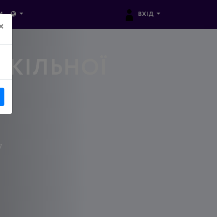
ВХІД
И
×
КІЛЬНОЇ
7