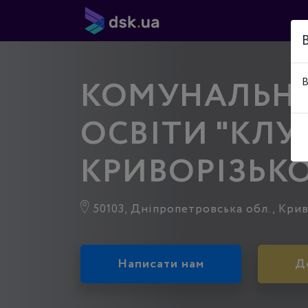
КОМУНАЛЬНИ
В
ОСВІТИ "КЛУ
КРИВОРІЗЬКО
50103, Дніпропетровська обл., Криви
Написати нам
Д