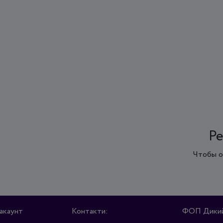
Ре
Чтобы о
акаунт
Контакти:
ФОП Дикий 