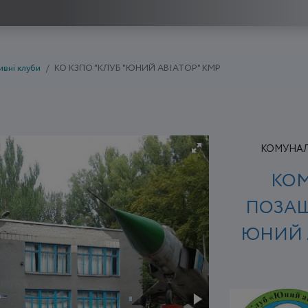
вні клуби
КО КЗПО "КЛУБ "ЮНИЙ АВІАТОР" КМР
КОМУНАЛЬ
КОМ
ПОЗАШ
ЮНИЙ А