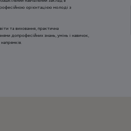
зашкільний навчальний заклад в
професійною орієнтацією молоді з
віти та виховання, практична
нями допрофесійних знань, умінь і навичок,
 напрямків.