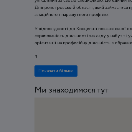
унікальний за своєю специфікою. Це єдиний по
Дніпропетровській області, який займається 
авіаційного і парашутного профілю.
У відповідності до Концепції позашкільної ос
спрямованість діяльності закладу у набутті уч
орієнтації на професійну діяльність з обраних
З ...
Показати більше
Ми знаходимося тут