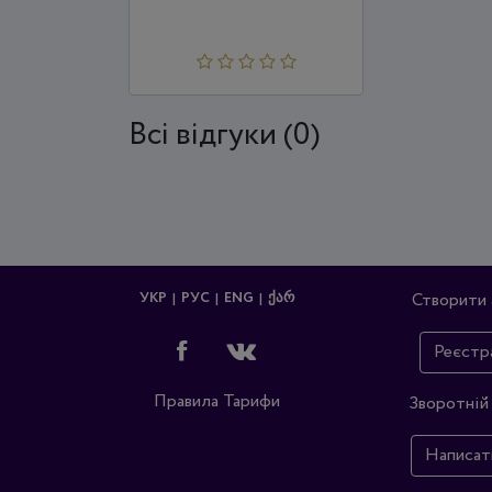
Всi відгуки (0)
УКР
РУС
ENG
ᲥᲐᲠ
Створити 
Реєстр
Правила
Тарифи
Зворотній 
Написат