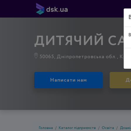
ДИТЯЧИЙ СА
В
50065, Дніпропетровська обл., Криви
Написати нам
Д
Головна
Каталог підприємств
Освіта
Дошкі