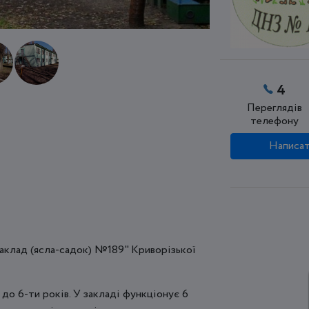
4
Переглядів
телефону
Написат
аклад (ясла-садок) №189" Криворізької
5 до 6-ти років. У закладі функціонує 6