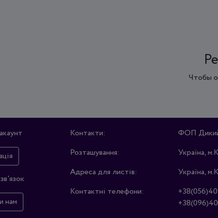
Ре
Чтобы о
акаунт
Контакти:
ФОП Дикий 
Розташування:
Україна, м.
ація
Адреса для листів:
Україна, м.
зв'язок
Контактні телефони:
+38(056)40
и нам
+38(096)40