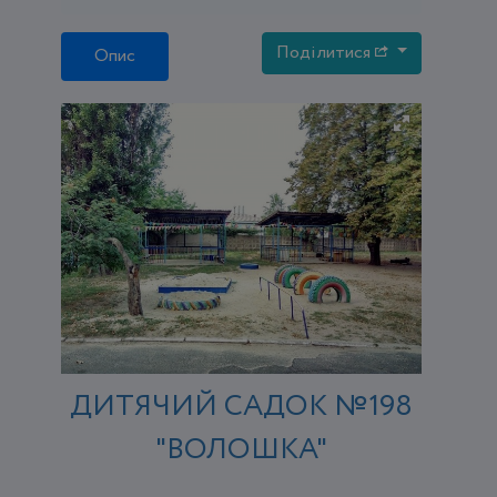
Поділитися
Опис
ДИТЯЧИЙ САДОК №198
"ВОЛОШКА"