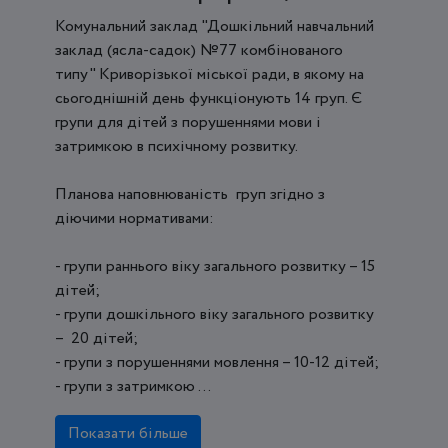
Комунальний заклад "Дошкільний навчальний
заклад (ясла-садок) №77 комбінованого
типу" Криворізької міської ради, в якому на
сьогоднішній день функціонують 14 груп. Є
групи для дітей з порушеннями мови і
затримкою в психічному розвитку.
Планова наповнюваність груп згідно з
діючими нормативами:
- групи раннього віку загального розвитку – 15
дітей;
- групи дошкільного віку загального розвитку
– 20 дітей;
- групи з порушеннями мовлення – 10-12 дітей;
- групи з затримкою ...
Показати більше