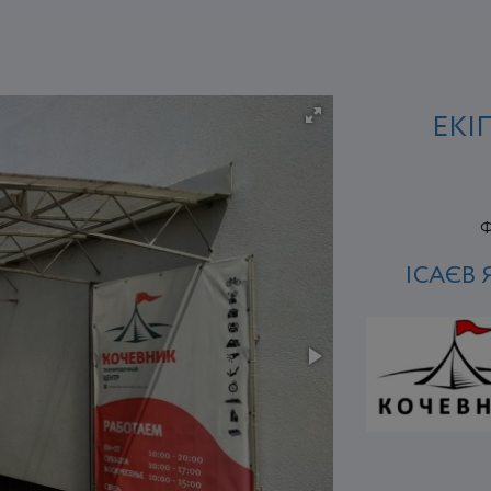
ЕКІ
Ф
ІСАЄВ