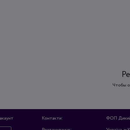
Ре
Чтобы о
акаунт
Контакти:
ФОП Дикий 
Розташування:
Україна, м.