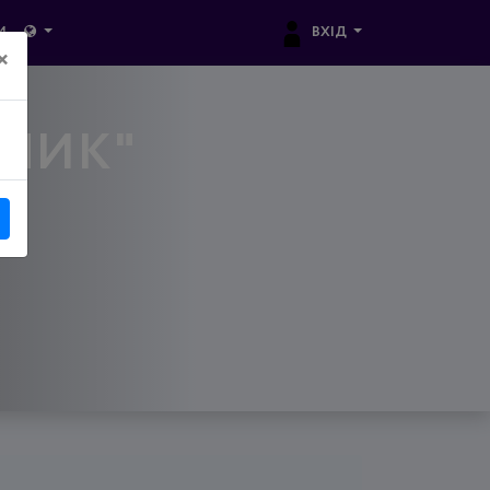
ВХІД
И
×
ВНИК"