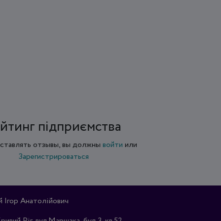
йтинг підприємства
ставлять отзывы, вы должны
войти
или
Зарегистрироваться
Ігор Анатолійович
Кривий Ріг, вул.Маршака, буд.3, кв.52