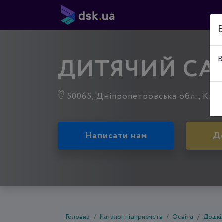
ДИТЯЧИЙ СА
В
50065, Дніпропетровська обл., Криви
Написати нам
Д
Головна
Каталог підприємств
Освіта
Дошкі