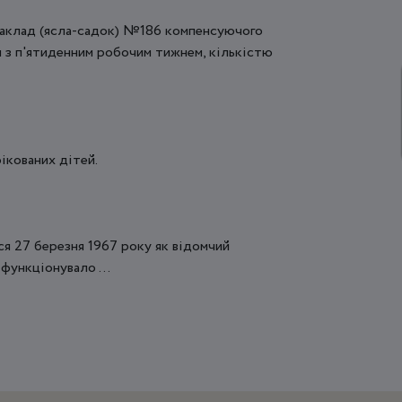
заклад (ясла-садок) №186 компенсуючого
и з п'ятиденним робочим тижнем, кількістю
ікованих дітей.
я 27 березня 1967 року як відомчий
функціонувало ...