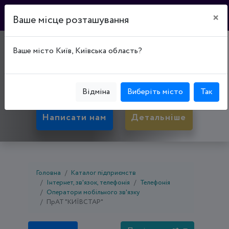
×
Ваше місце розташування
"КИЇВСТАР"
Ваше місто Київ, Київська область?
03113, Київська обл., Київ, Шевченківський р-н,
вул. Дегтярівська, буд. 53
Відміна
Виберіть місто
Так
Написати нам
Детальніше
Головна
Каталог підприємств
Інтернет, зв'язок, телефонія
Телефонія
Оператори мобільного зв'язку
ПрАТ "КИЇВСТАР"