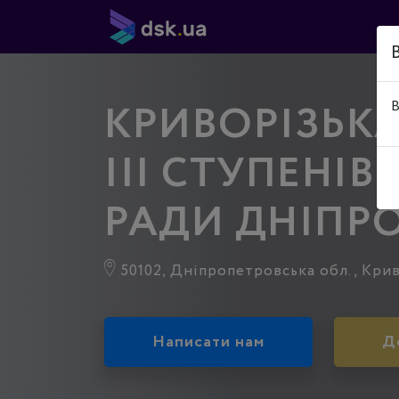
КРИВОРІЗЬКА
В
ІІІ СТУПЕНІВ
РАДИ ДНІПР
50102, Дніпропетровська обл., Криви
Написати нам
Д