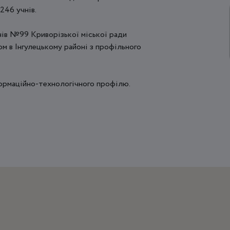
 246 учнів.
енів №99 Криворізької міської ради
м в Інгулецькому районі з профільного
формаційно-технологічного профілю.