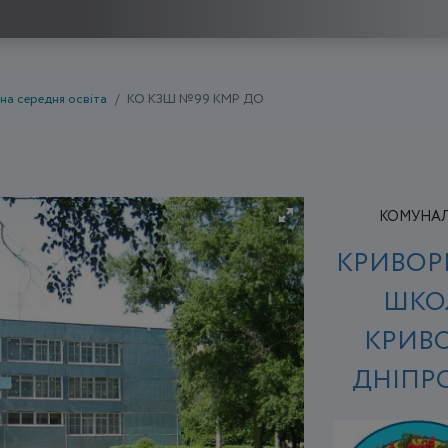
на середня освіта
КО КЗШ №99 КМР ДО
КОМУНАЛЬ
КРИВОР
ШКОЛ
КРИВО
ДНІПР