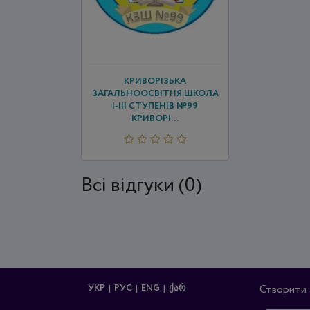
КРИВОРІЗЬКА
ЗАГАЛЬНООСВІТНЯ ШКОЛА
І-ІІІ СТУПЕНІВ №99
КРИВОРІ...
Всi відгуки (0)
УКР
РУС
ENG
ᲥᲐᲠ
Створити 