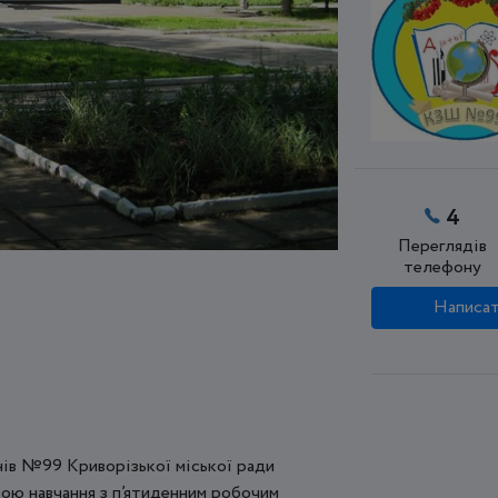
4
Переглядів
телефону
Написат
енів №99 Криворізької міської ради
ою навчання з п’ятиденним робочим