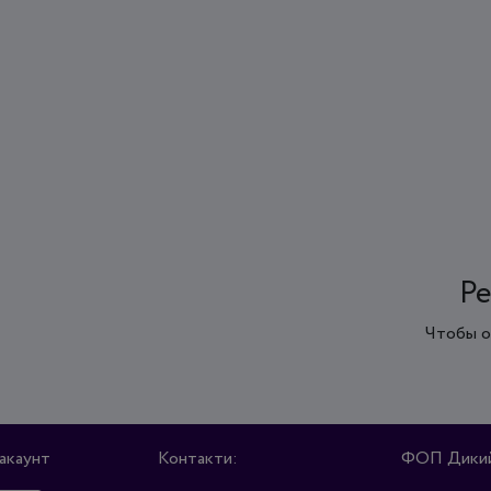
Ре
Чтобы о
акаунт
Контакти:
ФОП Дикий 