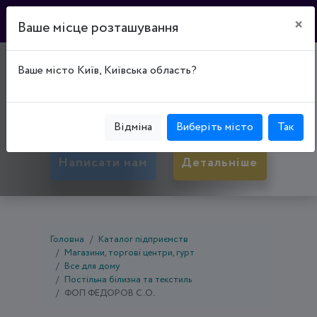
×
Ваше місце розташування
МАГАЗИН "СІОН"
Ваше місто Київ, Київська область?
50053, Дніпропетровська обл., Кривий Ріг,
Покровський р-н, вул. Мусоргського, буд. 4
Відміна
Виберіть місто
Так
Написати нам
Детальніше
Головна
Каталог підприємств
Магазини, торгові центри, гурт
Все для дому
Постільна білизна та текстиль
ФОП ФЕДОРОВ С.О.