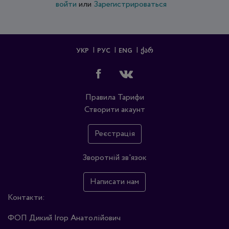
войти
или
Зарегистрироваться
УКР
РУС
ENG
ᲥᲐᲠ
Правила
Тарифи
Створити акаунт
Реєстрація
Зворотній зв'язок
Написати нам
Контакти:
ФОП Дикий Ігор Анатолійович