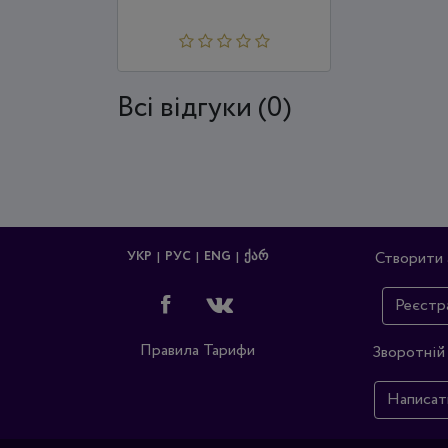
Всi відгуки (0)
УКР
РУС
ENG
ᲥᲐᲠ
Створити 
Реєстр
Правила
Тарифи
Зворотній 
Написат