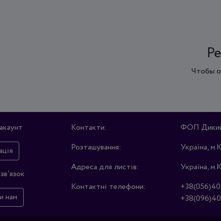
Ре
Чтобы о
акаунт
Контакти:
ФОП Дикий 
Розташування:
Україна, м.
ація
Адреса для листів:
Україна, м.
зв'язок
Контактні телефони:
+38(056)40
и нам
+38(096)40