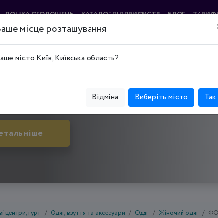
ДОШКА ОГОЛОШЕНЬ
КАТАЛОГ ПІДПРИЄМСТВ
БЛОГ
ТАРИФ
Ваше місце розташування
ІСТ"
аше місто Київ, Київська область?
й Ріг, Металургійний р-н, просп. Гагаріна, буд. 18
Відміна
Виберіть місто
Так
етальніше
і центри, гурт
Одяг, взуття та аксесуари
Одяг
Жіночий одяг
ФО