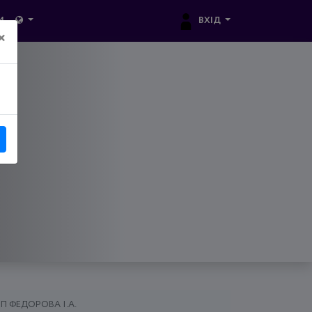
ВХІД
И
×
П ФЕДОРОВА І.А.