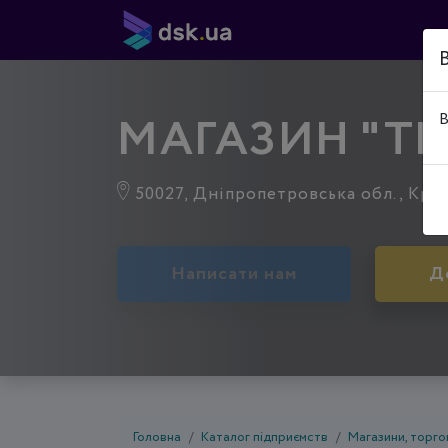
МАГАЗИН "ТВ
В
50027, Дніпропетровська обл., Криви
Написати нам
Д
Головна
Каталог підприємств
Магазини, торгов