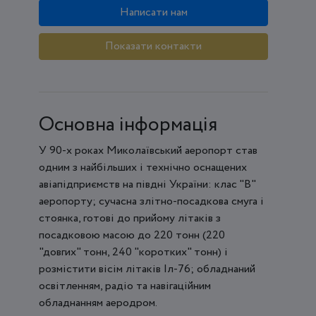
Написати нам
Показати контакти
Основна інформація
У 90-х роках Миколаївський аеропорт став
одним з найбільших і технічно оснащених
авіапідприємств на півдні України: клас "В"
аеропорту; сучасна злітно-посадкова смуга і
стоянка, готові до прийому літаків з
посадковою масою до 220 тонн (220
"довгих" тонн, 240 "коротких" тонн) і
розмістити вісім літаків Іл-76; обладнаний
освітленням, радіо та навігаційним
обладнанням аеродром.