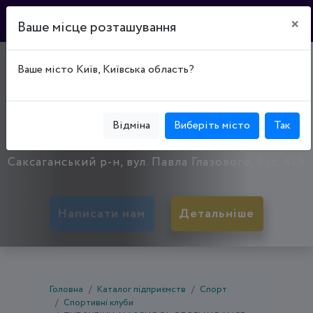
×
Ваше місце розташування
THE SHEIKH ALI
Ваше місто Київ, Київська область?
SCHOOL OF BELLY
DANCE
Відміна
Виберіть місто
Так
50071, Дніпропетровська обл., Кривий Ріг,
Саксаганський р-н, вул. Павла Глазового, буд. 41А
Написати нам
Детальніше
Головна
Каталог підприємств
Спорт
Спортивні клуби