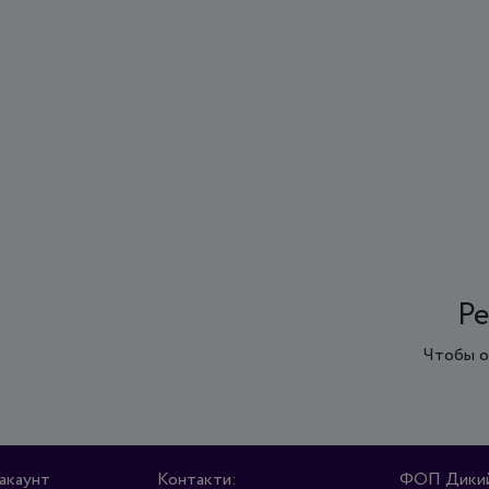
Ре
Чтобы о
акаунт
Контакти:
ФОП Дикий 