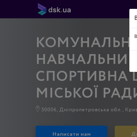
КОМУНАЛЬН
В
НАВЧАЛЬНИЙ
СПОРТИВНА 
МІСЬКОЇ РАД
50006, Дніпропетровська обл., Криви
Написати нам
Д