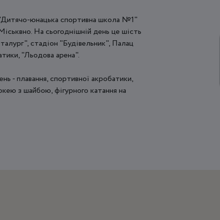
 "Дитячо-юнацька спортивна школа №1"
іськвно. На сьогоднішній день це шість
алург", стадіон "Будівельник", Палац
атики, "Льодова арена".
нь - плавання, спортивної акробатики,
окею з шайбою, фігурного катання на