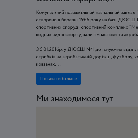
Комунальний позашкільний навчальний заклад
створено в березні 1966 року на базі ДЮСШ М
спортивних споруд: спортивний комплекс "Мет
водних видів спорту, зали гімнастики та акроб
З 5.01.2016р. у ДЮСШ №1 до існуючих відділе
стрибків на акробатичній доріжці, футболу, х
ковзанах, ...
Показати більше
Ми знаходимося тут