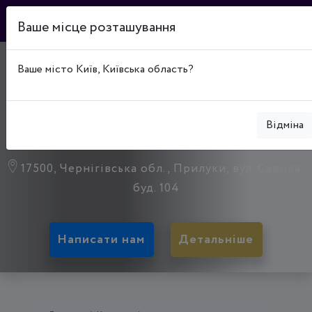
Ваше місце розташування
"ПРИЛУКИТЕПЛОВОДО
Ваше місто Київ, Київська область?
ПРИЛУЦЬКОЇ МІСЬКОЇ
РАДИ ЧЕРНІГІВСЬКОЇ
Відміна
ОБЛАСТІ
17500, Чернігівська обл., Прилуки, вул. Садова,
буд. 104
Написати нам
Детальніше