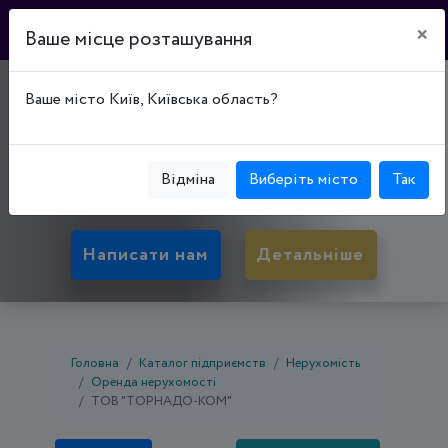
×
Ваше місце розташування
ТРК "ВІКТОРІ ПЛАЗА"
Ваше місто Київ, Київська область?
50002, Дніпропетровська обл., Кривий Ріг,
Центрально-Міський р-н, вул. Лермонтова, буд.
Відміна
Виберіть місто
Так
37
Написати нам
Детальніше
Головна
Каталог підприємств
Нерухомість
Оренда нерухомості
ТОВ "ТОРНАДО-КОМ"