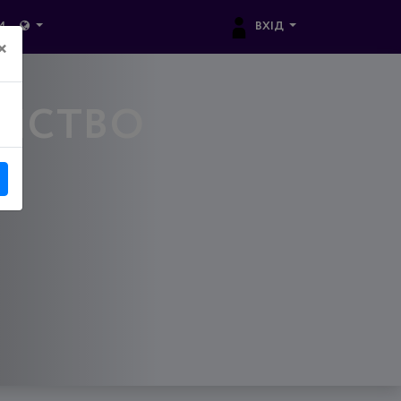
ВХІД
И
×
ЄМСТВО