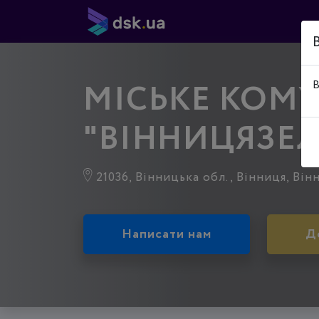
МІСЬКЕ КОМ
В
"ВІННИЦЯЗЕ
21036, Вінницька обл., Вінниця, Він
Написати нам
Д