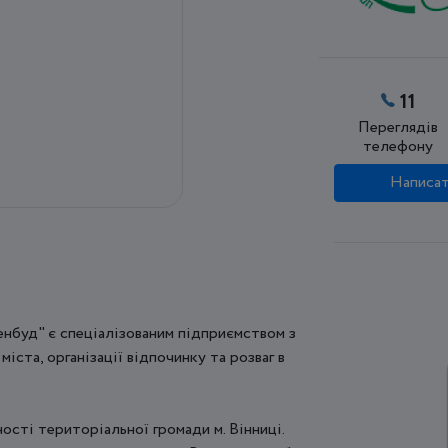
11
Переглядів
телефону
Написат
ленбуд" є спеціалізованим підприємством з
іста, організації відпочинку та розваг в
сті територіальної громади м. Вінниці.