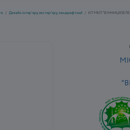
ги
Дизайн інтер'єру, екстер'єру, ландшафтний
КП МКП "ВІННИЦЯЗЕЛ
МІ
"