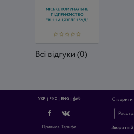
МІСЬКЕ КОМУНАЛЬНЕ
ПІДПРИЄМСТВО
"ВІННИЦЯЗЕЛЕНБУД"
Всi відгуки (0)
УКР
РУС
ENG
ᲥᲐᲠ
Створити 
Реєстр
Правила
Тарифи
Зворотній 