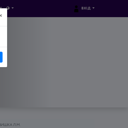
ВХІД
И
×
ИШКА Л.М.