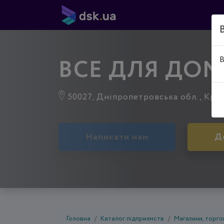
ВСЕ ДЛЯ ДО
В
50027, Дніпропетровська обл., Криви
Написати нам
Д
Головна
Каталог підприємств
Магазини, торгов