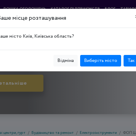
ДОШКА ОГОЛОШЕНЬ
КАТАЛОГ ПІДПРИЄМСТВ
БЛОГ
ТАРИФ
Ваше місце розташування
МУ
аше місто Київ, Київська область?
й Ріг, Металургійний р-н, просп. Миру, буд. 50
Відміна
Виберіть місто
Так
етальніше
і центри, гурт
Будівництво та ремонт
Електроінструменти
ФОП Ш