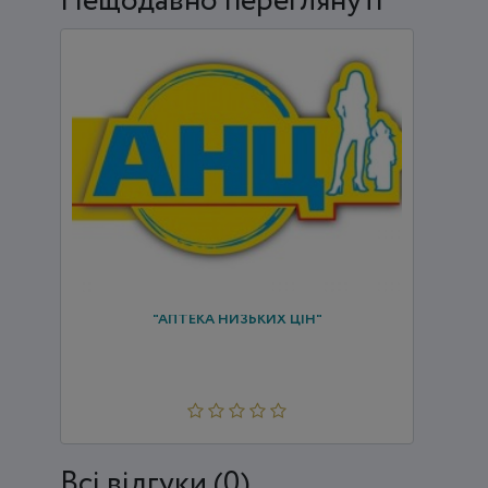
Нещодавно переглянуті
"АПТЕКА НИЗЬКИХ ЦІН"
Всi відгуки (0)