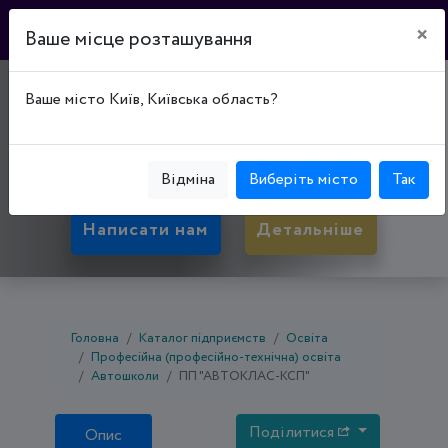
×
Ваше місце розташування
"АВТОКЛАС-КСП"
Ваше місто Київ, Київська область?
50096, Дніпропетровська обл., Кривий Ріг,
Покровський р-н, вул. Ватутіна, буд. 37А
Відміна
Виберіть місто
Так
Написати нам
Детальніше
Головна
Каталог підприємств
Освіта
Професійна (професійно-технічна) освіта
Автошколи
ПП "АВТОКЛАС-КСП"
Поділитися
Опис