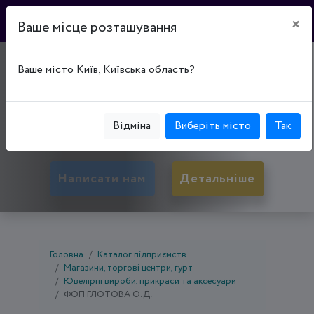
×
Ваше місце розташування
"BOBIJU"
Ваше місто Київ, Київська область?
50008, Дніпропетровська обл., Кривий Ріг,
Саксаганський р-н, майдан 30-річчя Перемоги,
Відміна
Виберіть місто
Так
буд. 1, Приміщення ТРК "Солнечная Галерея"
Написати нам
Детальніше
Головна
Каталог підприємств
Магазини, торгові центри, гурт
Ювелірні вироби, прикраси та аксесуари
ФОП ГЛОТОВА О.Д.