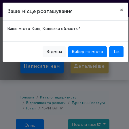
×
Ваше місце розташування
"БРИТАНІЯ"
Ваше місто Київ, Київська область?
61032, Харківська обл., Харків, вул. Шевченка,
Міський Гідропарк
Відміна
Виберіть місто
Так
Написати нам
Детальніше
Головна
Каталог підприємств
Відпочинок та розваги
Туристичні послуги
Готелі
"БРИТАНІЯ"
Поділитися
Опис