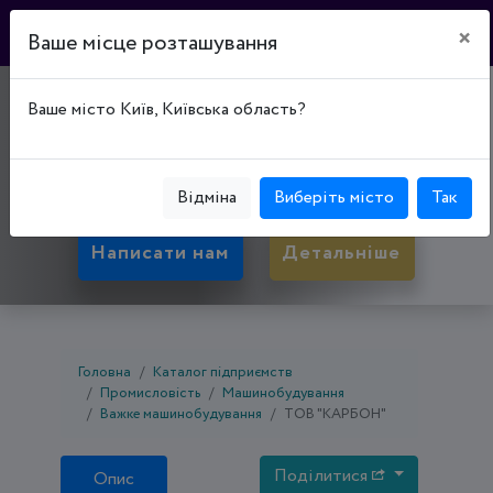
×
Ваше місце розташування
"КАРБОН"
Ваше місто Київ, Київська область?
36007, Полтавська обл., Полтава, Київський р-
н, вул. Бірюзова, буд. 53
Відміна
Виберіть місто
Так
Написати нам
Детальніше
Головна
Каталог підприємств
Промисловість
Машинобудування
Важке машинобудування
ТОВ "КАРБОН"
Поділитися
Опис