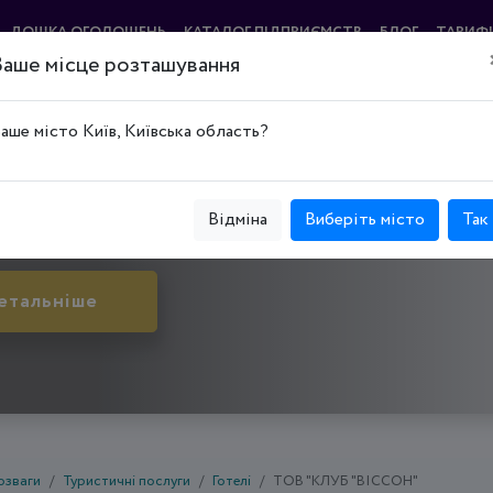
ДОШКА ОГОЛОШЕНЬ
КАТАЛОГ ПІДПРИЄМСТВ
БЛОГ
ТАРИФ
Ваше місце розташування
N"
аше місто Київ, Київська область?
, Великоберезнянський р-н, буд. 1А
Відміна
Виберіть місто
Так
етальніше
озваги
Туристичні послуги
Готелі
ТОВ "КЛУБ "ВІССОН"