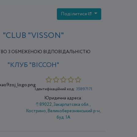
Поділитися
"CLUB "VISSON"
ВО З ОБМЕЖЕНОЮ ВІДПОВІДАЛЬНІСТЮ
"КЛУБ "ВІССОН"
Ідентифікаційний код:
35897171
Юридична адреса:
89022, Закарпатсяка обл.,
Кострино, Великоберезнянський р-н,
буд. 1А