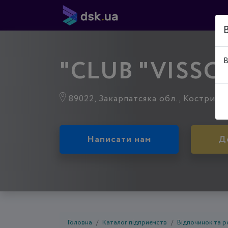
"CLUB "VISSO
В
89022, Закарпатсяка обл., Кострино
Написати нам
Д
Головна
Каталог підприємств
Відпочинок та р