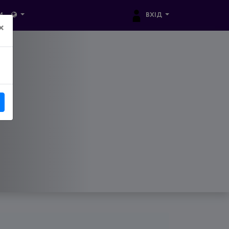
ВХІД
И
×