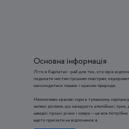
Основна інформація
Літо в Карпатах - рай для тих, хто мріє відпоч
подихати чистим гірським повітрям, оздорови
насолодитися тишею і красою природи.
Неможливо красиві гори в туманному серпанку,
зелені долини, що нагадують альпійські луки, 
швидкі гірські річки і озера — це все потрібно
варто приїхати на відпочинок в ...