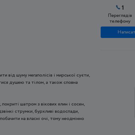
1
Переглядів
телефону
Написат
ити від шуму мегаполісів і мирської суєти,
тися душею та тілом, а також сповна
 покриті шатром з вікових ялин і сосен,
дзвінкі струмки, бурхливі водоспади,
 побачити на власні очі, тому неодмінно