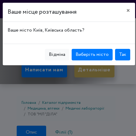
×
Ваше місце розташування
"МЛ "ДІЛА"
Ваше місто Київ, Київська область?
01103, Київська обл., Київ, Печерський р-н, вул.
Професора Підвисоцького, буд. 6А
Відміна
Виберіть місто
Так
Написати нам
Детальніше
Головна
Каталог підприємств
Медицина, аптеки
Медичні лабораторії
ТОВ "МЛ "ДІЛА"
Опис
Філії (1)