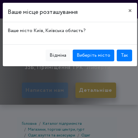
×
Ваше місце розташування
МАГАЗИН ОДЯГУ
Ваше місто Київ, Київська область?
"ГАРМОНІЯ"
50000, Дніпропетровська обл., Кривий Ріг,
Відміна
Виберіть місто
Так
Центрально-Міський р-н, просп. Поштовий, буд.
35Б, Приміщення ТРК "Либерти"
Написати нам
Детальніше
Головна
Каталог підприємств
Магазини, торгові центри, гурт
Одяг, взуття та аксесуари
Одяг