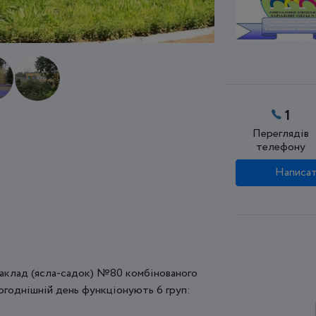
1
Переглядів
телефону
Написат
заклад (ясла-садок) №80 комбінованого
ьогоднішній день функціонують 6 груп: