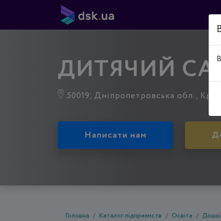
ДИТЯЧИЙ СА
В
50019, Дніпропетровська обл., Криви
Написати нам
Д
Головна
Каталог підприємств
Освіта
Дошкі