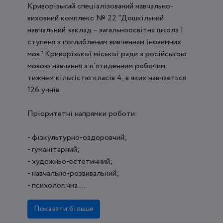
Криворізький спеціалізований навчально-
виховний комплекс № 22 "Дошкільний
навчальний заклад – загальноосвітня школа І
ступеня з поглибленим вивченням іноземних
мов" Криворізької міської ради з російською
мовою навчання з п'ятиденним робочим
тижнем кількістю класів 4, в яких навчається
126 учнів.
Пріоритетні напрямки роботи:
- фізкультурно-оздоровчий;
- гуманітарний;
- художньо-естетичний;
- навчально-розвивальний;
- психологічна ...
Показати більше