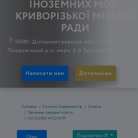
ІНОЗЕМНИХ МОВ"
КРИВОРІЗЬКОЇ МІСЬКОЇ
РАДИ
50081, Дніпропетровська обл., Кривий Ріг,
Покровський р-н, мкрн. 5-й Зарічний, буд. 32Б
Написати нам
Детальніше
Головна
Каталог підприємств
Освіта
Загальна середня освіта
КО КСНВК №22 КМР
Поділитися
Опис