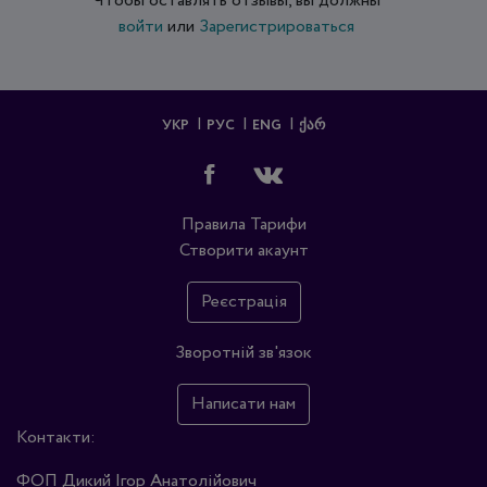
Чтобы оставлять отзывы, вы должны
войти
или
Зарегистрироваться
УКР
РУС
ENG
ᲥᲐᲠ
Правила
Тарифи
Створити акаунт
Реєстрація
Зворотній зв'язок
Написати нам
Контакти:
ФОП Дикий Ігор Анатолійович