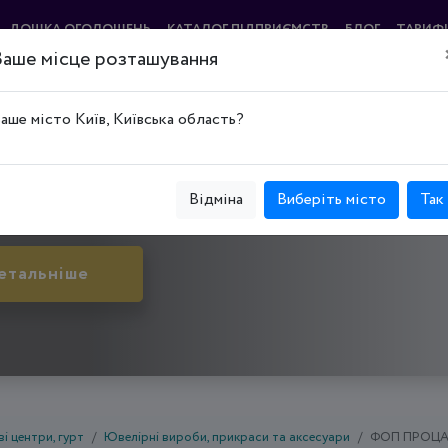
ДОШКА ОГОЛОШЕНЬ
КАТАЛОГ ПІДПРИЄМСТВ
БЛОГ
ТАРИФ
Ваше місце розташування
аше місто Київ, Київська область?
ський р-н, просп. Леся Курбаса, буд. 1Б, Квартира 2
Відміна
Виберіть місто
Так
етальніше
і центри, гурт
Ювелірні вироби, прикраси та аксесуари
ФОП ПРОЦАК