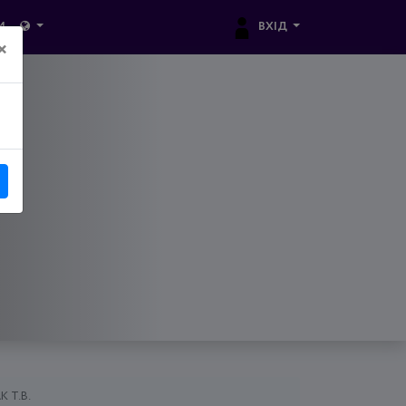
ВХІД
И
×
18
 Т.В.