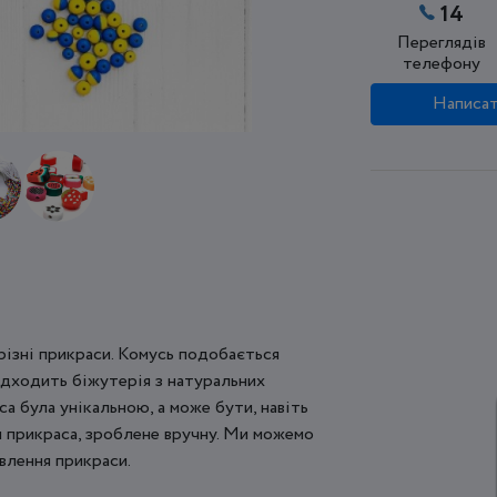
14
Переглядів
телефону
Написат
різні прикраси. Комусь подобається
ідходить біжутерія з натуральних
са була унікальною, а може бути, навіть
и прикраса, зроблене вручну. Ми можемо
овлення прикраси.