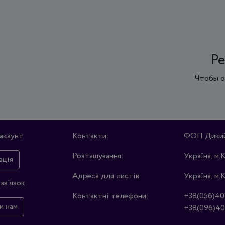
Ре
Чтобы о
акаунт
Контакти:
ФОП Дикий 
Розташування:
Україна, м.
ація
Адреса для листів:
Україна, м.
зв'язок
Контактні телефони:
+38(056)40
и нам
+38(096)40