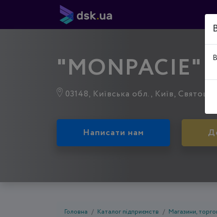
"MONPACIE"
В
03148, Київська обл., Київ, Святошин
Написати нам
Д
Головна
Каталог підприємств
Магазини, торгов