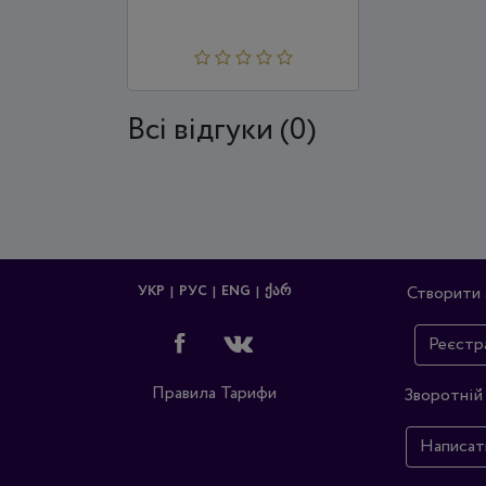
Всi відгуки (0)
УКР
РУС
ENG
ᲥᲐᲠ
Створити 
Реєстр
Правила
Тарифи
Зворотній 
Написат