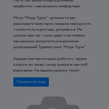
Ми готові зробити ваш відпочинок
незабутнім і максимально комфортним.
Місія "Море Турів" - допомогти вам
реалізувати свою мрію, минаючи нерішучість
і клопоти по підготовці документів. Ми
цінуємо ваш час і сили, адже їх ви повинні
максимально витратити на відпочинок
організований Турагенством "Море Турів".
Кращим критерієм нашої роботи є - вдячні
клієнти, які знову і знову довірять нам свій
відпочинок. На нашому рахунку тисячі ...
Показати більше