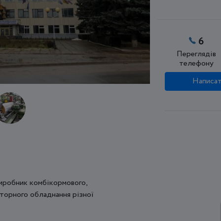
6
Переглядів
телефону
Написат
иробник комбікормового,
торного обладнання різної