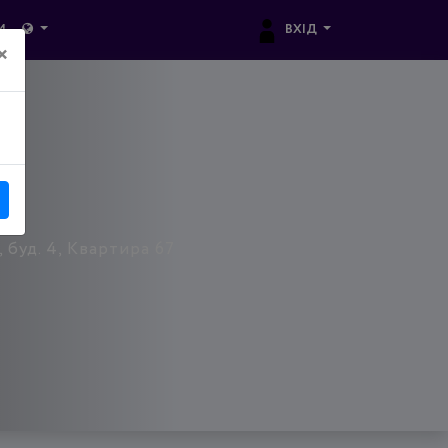
ВХІД
И
×
 буд. 4, Квартира 67