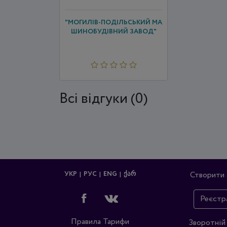
"МОГИЛІВ-ПОДІЛЬСЬКИЙ МА
ШИНОБУДІВНИЙ ЗАВОД"
Всi відгуки (0)
УКР
РУС
ENG
ᲥᲐᲠ
Створити 
Реєстр
Правила
Тарифи
Зворотній 