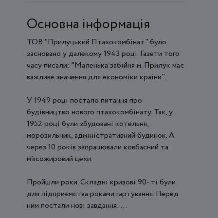
Основна інформація
ТОВ "Прилуцький Птахокомбінат" було
засновано у далекому 1943 році. Газети того
часу писали: "Маленька забійня м. Прилук має
важливе значення для економіки країни".
У 1949 році постало питання про
будівництво нового птахокомбінату. Так, у
1952 році були збудовані котельня,
морозильник, адміністративний будинок. А
через 10 років запрацювали ковбасний та
м’ясожировий цехи.
Пройшли роки. Складні кризові 90- ті були
для підприємства роками гартування. Перед
ним постали нові завдання: ...