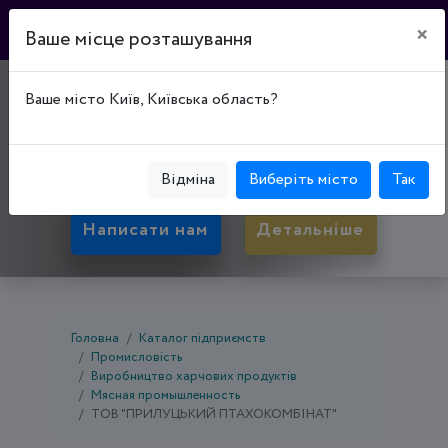
×
Ваше місце розташування
ТМ "М’ЯСОЛЮБ"
Ваше місто Київ, Київська область?
17500, Чернігівська обл., Прилуки, вул. Житня,
буд. 132
Відміна
Виберіть місто
Так
Написати нам
Детальніше
Головна
Каталог підприємств
Промисловість
Виробництво харчових продуктів
Мясная промышленность
ТОВ "ПРИЛУЦЬКИЙ ПТАХОКОМБІНАТ"