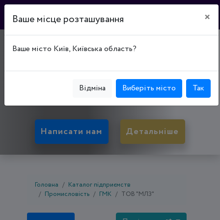
×
Ваше місце розташування
"МЕХАНІЧНО-
Ваше місто Київ, Київська область?
ЛИВАРНИЙ ЗАВОД"
45400, Волинська обл., Нововолынск, вул.
Відміна
Виберіть місто
Так
Шахтарська, буд. 55А
Написати нам
Детальніше
Головна
Каталог підприємств
Промисловість
ГМК
ТОВ "МЛЗ"