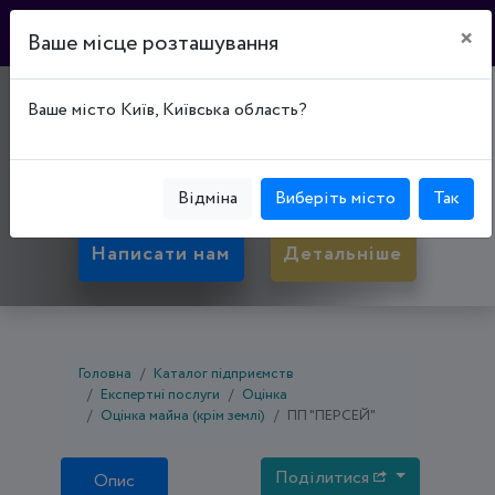
×
Ваше місце розташування
"ПЕРСЕЙ"
Ваше місто Київ, Київська область?
50029, Дніпропетровська обл., Кривий Ріг,
Покровський р-н, вул. Ракітіна, буд. 21
Відміна
Виберіть місто
Так
Написати нам
Детальніше
Головна
Каталог підприємств
Експертні послуги
Оцінка
Оцінка майна (крім землі)
ПП "ПЕРСЕЙ"
Поділитися
Опис