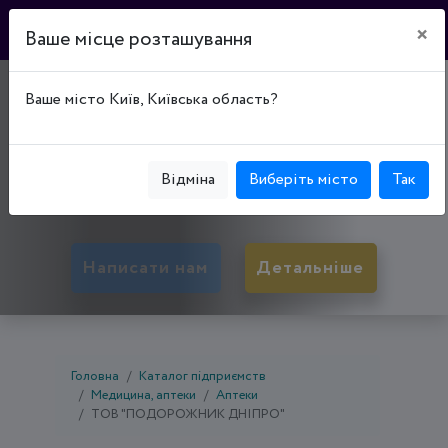
×
Ваше місце розташування
"ПОДОРОЖНИК
Ваше місто Київ, Київська область?
ДНІПРО"
79052, Львівська обл., Львів, Залізничний р-н,
Відміна
Виберіть місто
Так
вул. Широка, буд. 66
Написати нам
Детальніше
Головна
Каталог підприємств
Медицина, аптеки
Аптеки
ТОВ "ПОДОРОЖНИК ДНІПРО"