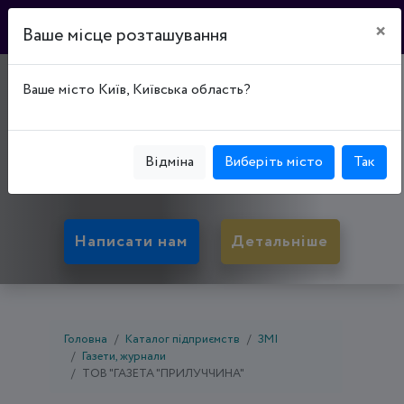
×
Ваше місце розташування
"ГАЗЕТА
Ваше місто Київ, Київська область?
"ПРИЛУЧЧИНА"
17500, Чернігівська обл., Прилуки, вул.
Відміна
Виберіть місто
Так
Київська, буд. 220
Написати нам
Детальніше
Головна
Каталог підприємств
ЗМІ
Газети, журнали
ТОВ "ГАЗЕТА "ПРИЛУЧЧИНА"