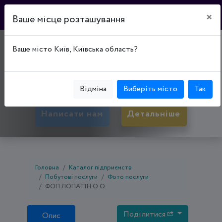
×
Ваше місце розташування
"PROCENTR"
Ваше місто Київ, Київська область?
50000, Дніпропетровська обл., Кривий Ріг,
Центрально-Міський р-н, вул. Соборності, буд. 4
Відміна
Виберіть місто
Так
Написати нам
Детальніше
Головна
Каталог підприємств
Побутові послуги
Фото послуги
ФОП ЛОПАТІН О.О.
Поділитися
Опис