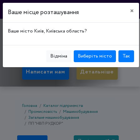
×
Ваше місце розташування
"НВП РУДКОР"
Ваше місто Київ, Київська область?
50081, Дніпропетровська обл., Кривий Ріг,
Покровський р-н, вул. Фабрична, буд. 3/1
Відміна
Виберіть місто
Так
Написати нам
Детальніше
Головна
Каталог підприємств
Промисловість
Машинобудування
Загальне машинобудування
ПП "НВП РУДКОР"