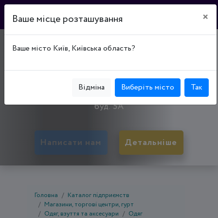
×
Ваше місце розташування
ТОРГОВИЙ ДІМ "7
Ваше місто Київ, Київська область?
КІЛОМЕТР"
50083, Дніпропетровська обл., Кривий Ріг,
Відміна
Виберіть місто
Так
Тернівський р-н, вул. Володимира Терещенка,
буд. 5А
Написати нам
Детальніше
Головна
Каталог підприємств
Магазини, торгові центри, гурт
Одяг, взуття та аксесуари
Одяг