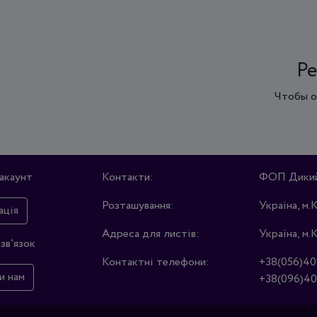
Ре
Чтобы о
акаунт
Контакти:
ФОП Дикий 
Розташування:
Україна, м.
ація
Адреса для листів:
Україна, м.
зв'язок
Контактні телефони:
+38(056)40
и нам
+38(096)40