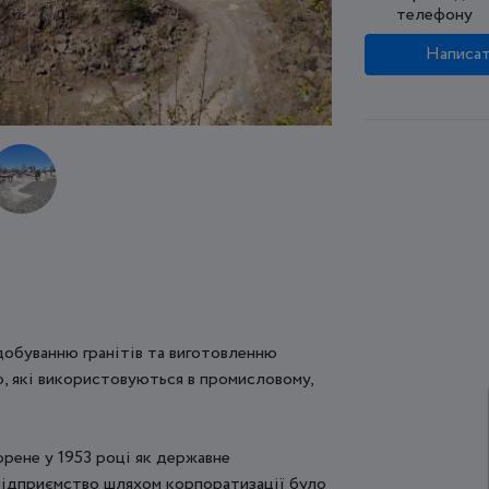
телефону
Написат
добуванню гранітів та виготовленню
, які використовуються в промисловому,
орене у 1953 році як державне
підприємство шляхом корпоратизації було