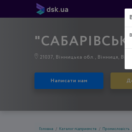
"САБАРІВСЬК
В
21037, Вінницька обл., Вінниця, Вінн
Написати нам
Д
Головна
Каталог підприємств
Промисловість