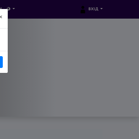
ВХІД
И
×