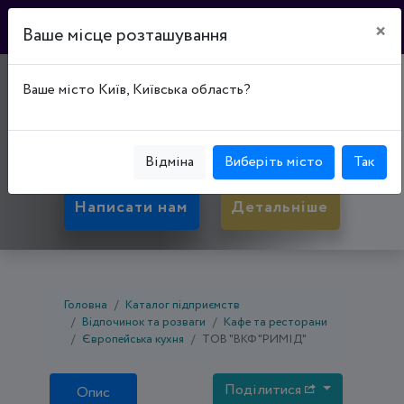
×
Ваше місце розташування
"ВЕЛЮР"
Ваше місто Київ, Київська область?
01032, Київська обл., Київ, Голосеевский р-н,
вул. Лбва Толстого, буд. 43
Відміна
Виберіть місто
Так
Написати нам
Детальніше
Головна
Каталог підприємств
Відпочинок та розваги
Кафе та ресторани
Європейська кухня
ТОВ "ВКФ "РИМІД"
Поділитися
Опис