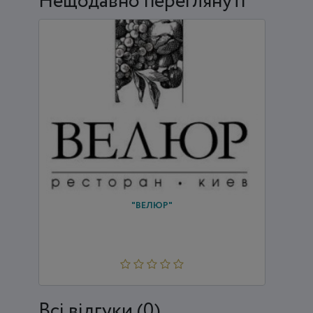
Нещодавно переглянуті
"ВЕЛЮР"
Всi відгуки (0)