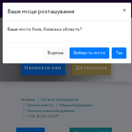
×
Ваше місце розташування
"ВІДСТРОЙ"
Ваше місто Київ, Київська область?
21022, Вінницька обл., Вінниця, Вінницький р-
н, вул. Айвазовського, буд. 4
Відміна
Виберіть місто
Так
Написати нам
Детальніше
Головна
Каталог підприємств
Промисловість
Машинобудування
Загальне машинобудування
ТОВ "ВІДСТРОЙ"